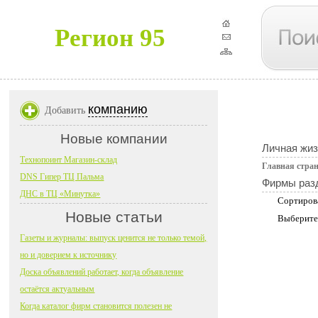
Регион 95
компанию
Добавить
Новые компании
Личная жиз
Технопоинт Магазин-склад
Главная стра
DNS Гипер ТЦ Пальма
Фирмы раз
ДНС в ТЦ «Минутка»
Сортиров
Новые статьи
Выберите
Газеты и журналы: выпуск ценится не только темой,
но и доверием к источнику
Доска объявлений работает, когда объявление
остаётся актуальным
Когда каталог фирм становится полезен не