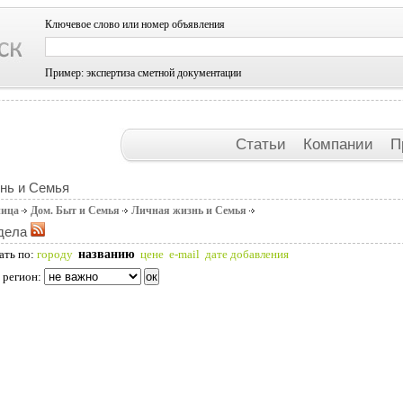
Ключевое слово или номер объявления
Пример: экспертиза сметной документации
Статьи
Компании
П
нь и Семья
ница
Дом. Быт и Семья
Личная жизнь и Семья
дела
названию
ать по:
городу
цене
e-mail
дате добавления
 регион: