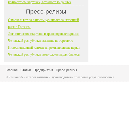
количеством карточек, а точностью данных
Пресс-релизы
Отмена льгот по взносам усиливает занятостный
риск в Грозном
Логистические стартапы и транспортные сервисы
Чеченской республики: влияние на торговлю
Инвестиционный климат и промышленные парки
Чеченской республики: возможности для бизнеса
Главная
Статьи
Предприятия
Пресс-релизы
© Регион 95 - каталог компаний, производители товаров и услуг, объявления