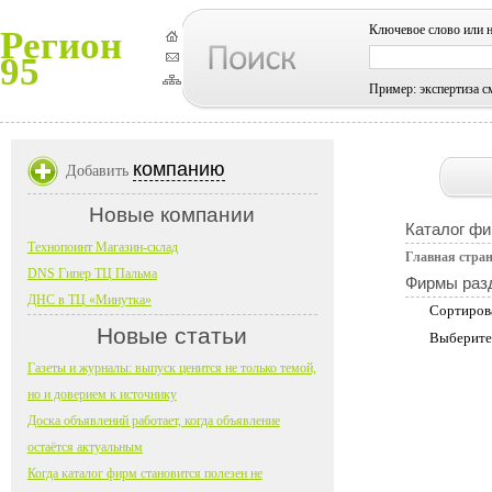
Ключевое слово или 
Регион
95
Пример: экспертиза с
компанию
Добавить
Новые компании
Каталог фи
Технопоинт Магазин-склад
Главная стра
DNS Гипер ТЦ Пальма
Фирмы раз
ДНС в ТЦ «Минутка»
Сортиров
Новые статьи
Выберите
Газеты и журналы: выпуск ценится не только темой,
но и доверием к источнику
Доска объявлений работает, когда объявление
остаётся актуальным
Когда каталог фирм становится полезен не