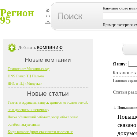
Ключевое слово или 
Регион
95
Пример: экспертиза с
компанию
Добавить
Новые компании
Я ищу:
Технопоинт Магазин-склад
Каталог ст
DNS Гипер ТЦ Пальма
Главная стра
ДНС в ТЦ «Минутка»
Новые статьи
Статьи раз
Газеты и журналы: выпуск ценится не только темой,
Повышение 
1.
но и доверием к источнику
Повышен
Доска объявлений работает, когда объявление
связано
остаётся актуальным
Когда каталог фирм становится полезен не
докумен