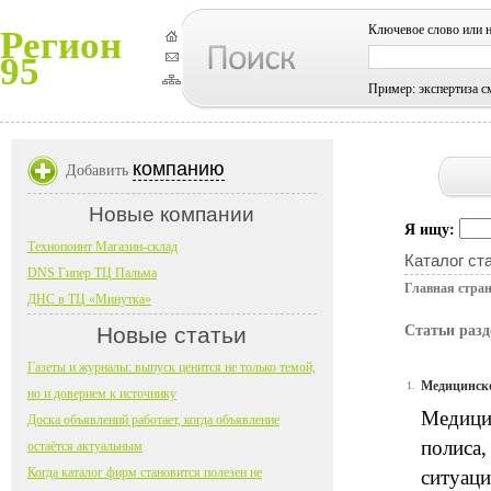
Ключевое слово или 
Регион
95
Пример: экспертиза с
компанию
Добавить
Новые компании
Я ищу:
Технопоинт Магазин-склад
Каталог ст
DNS Гипер ТЦ Пальма
Главная стра
ДНС в ТЦ «Минутка»
Новые статьи
Статьи разд
Газеты и журналы: выпуск ценится не только темой,
Медицинско
1.
но и доверием к источнику
Медицин
Доска объявлений работает, когда объявление
полиса,
остаётся актуальным
Когда каталог фирм становится полезен не
ситуаци