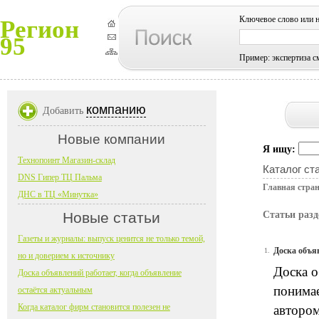
Ключевое слово или 
Регион
95
Пример: экспертиза с
компанию
Добавить
Новые компании
Я ищу:
Технопоинт Магазин-склад
Каталог ст
DNS Гипер ТЦ Пальма
Главная стра
ДНС в ТЦ «Минутка»
Новые статьи
Статьи разд
Газеты и журналы: выпуск ценится не только темой,
Доска объя
1.
но и доверием к источнику
Доска о
Доска объявлений работает, когда объявление
понимае
остаётся актуальным
Когда каталог фирм становится полезен не
автором