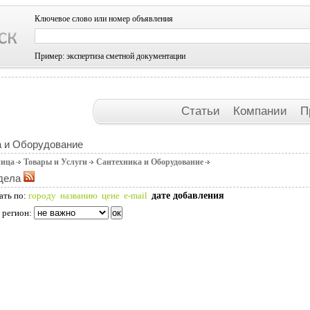
Ключевое слово или номер объявления
Пример: экспертиза сметной документации
Статьи
Компании
П
а и Оборудование
ница
Товары и Услуги
Сантехника и Оборудование
дела
дате добавления
ать по:
городу
названию
цене
e-mail
 регион: