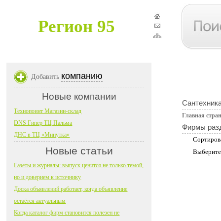
Регион 95
компанию
Добавить
Новые компании
Сантехник
Технопоинт Магазин-склад
Главная стра
DNS Гипер ТЦ Пальма
Фирмы раз
ДНС в ТЦ «Минутка»
Сортиров
Новые статьи
Выберите
Газеты и журналы: выпуск ценится не только темой,
но и доверием к источнику
Доска объявлений работает, когда объявление
остаётся актуальным
Когда каталог фирм становится полезен не