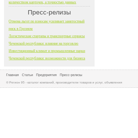
количеством карточек, а точностью данных
Пресс-релизы
Отмена льгот по взносам усиливает занятостный
риск в Грозном
Логистические стартапы и транспортные сервисы
Чеченской республики: влияние на торговлю
Инвестиционный климат и промышленные парки
Чеченской республики: возможности для бизнеса
Главная
Статьи
Предприятия
Пресс-релизы
© Регион 95 - каталог компаний, производители товаров и услуг, объявления