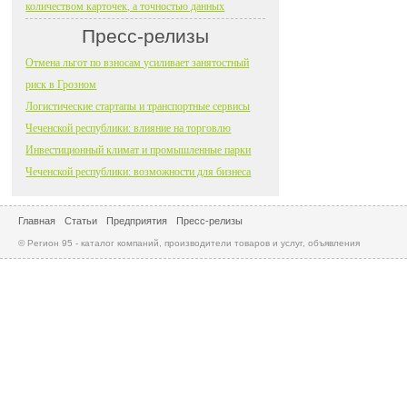
количеством карточек, а точностью данных
Пресс-релизы
Отмена льгот по взносам усиливает занятостный
риск в Грозном
Логистические стартапы и транспортные сервисы
Чеченской республики: влияние на торговлю
Инвестиционный климат и промышленные парки
Чеченской республики: возможности для бизнеса
Главная
Статьи
Предприятия
Пресс-релизы
© Регион 95 - каталог компаний, производители товаров и услуг, объявления