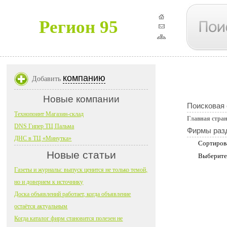
Регион 95
компанию
Добавить
Новые компании
Поисковая
Технопоинт Магазин-склад
Главная стра
DNS Гипер ТЦ Пальма
Фирмы раз
ДНС в ТЦ «Минутка»
Сортиров
Новые статьи
Выберите
Газеты и журналы: выпуск ценится не только темой,
но и доверием к источнику
Доска объявлений работает, когда объявление
остаётся актуальным
Когда каталог фирм становится полезен не