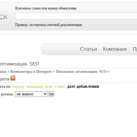
Ключевое слово или номер объявления
Пример: экспертиза сметной документации
Статьи
Компании
П
 оптимизация. SEO
ница
Компьютеры и Интернет
Поисковая оптимизация. SEO
дела
дате добавления
ать по:
городу
названию
цене
e-mail
 регион: