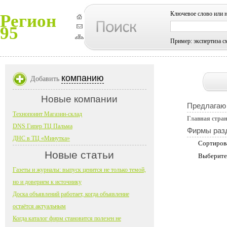
Ключевое слово или 
Регион
95
Пример: экспертиза с
компанию
Добавить
Новые компании
Предлагаю 
Технопоинт Магазин-склад
Главная стра
DNS Гипер ТЦ Пальма
Фирмы раз
ДНС в ТЦ «Минутка»
Сортиров
Новые статьи
Выберите
Газеты и журналы: выпуск ценится не только темой,
но и доверием к источнику
Доска объявлений работает, когда объявление
остаётся актуальным
Когда каталог фирм становится полезен не